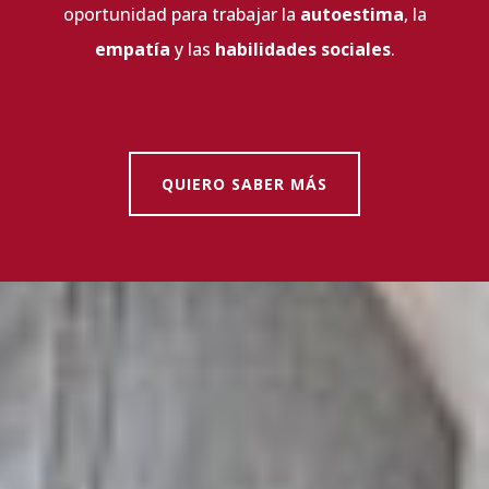
oportunidad para trabajar la
autoestima
, la
empatía
y las
habilidades sociales
.
QUIERO SABER MÁS