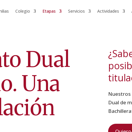
ilias
Colegio
Etapas
Servicios
Actividades
ato Dual
¿Sabe
posib
o. Una
titul
Nuestros 
lación
Dual de m
Bachiller
Quiero 